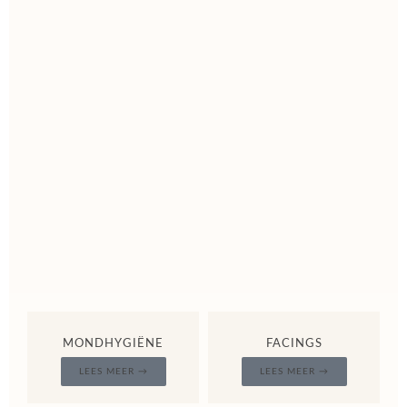
MONDHYGIËNE
FACINGS
LEES MEER →
LEES MEER →